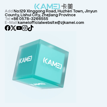
Add
No.129 Xinggong Road, Huzhen Town, Jinyun
County, Lishui City, Zhejiang Province
Tel
+86 0578-3266555
E-Mail
kameiofficialwebsite@zjkamei.com