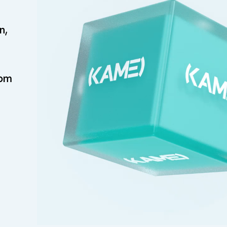
n,
com