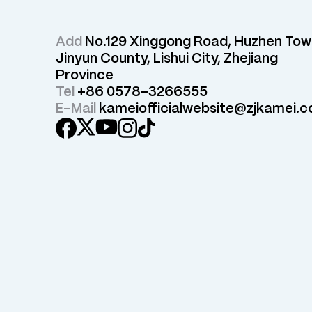
Add
No.129 Xinggong Road, Huzhen Tow
Jinyun County, Lishui City, Zhejiang
Province
Tel
+86 0578-3266555
E-Mail
kameiofficialwebsite@zjkamei.